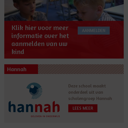
Klik hier voor meer
AANMELDEN
informatie over het
aanmelden van uw
kind
Hannah
Deze school maakt
onderdeel uit van
scholengroep Hannah
LEES MEER