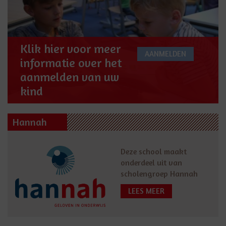
Klik hier voor meer
AANMELDEN
informatie over het
aanmelden van uw
kind
Hannah
Deze school maakt
onderdeel uit van
scholengroep Hannah
LEES MEER