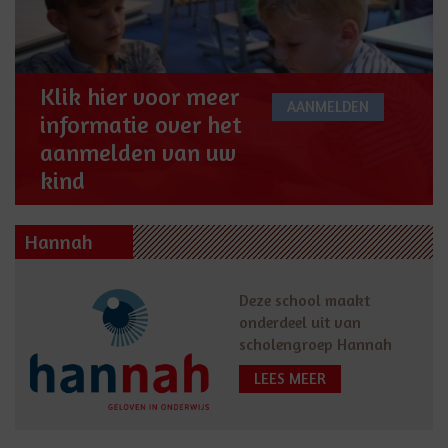
Klik hier voor meer
AANMELDEN
informatie over het
aanmelden van uw
kind
Hannah
Deze school maakt
onderdeel uit van
scholengroep Hannah
LEES MEER