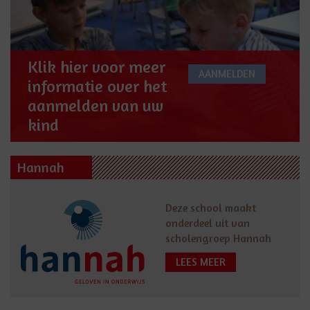
Klik hier voor meer
AANMELDEN
informatie over het
aanmelden van uw
kind
Hannah
Deze school maakt
onderdeel uit van
scholengroep Hannah
LEES MEER