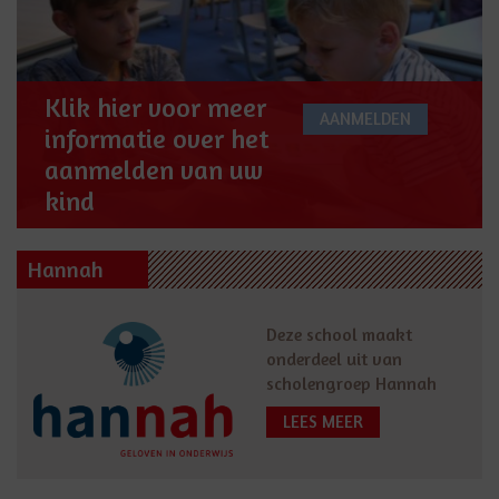
Klik hier voor meer
AANMELDEN
informatie over het
aanmelden van uw
kind
Hannah
Deze school maakt
onderdeel uit van
scholengroep Hannah
LEES MEER