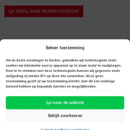
GA TERUG NAAR NIEUWSOVERZICHT
Beheer toestemming
Aanmelden
Om de beste ervaringen te bieden, gebruiken wij technologieën zoals
cookies om informatie over je apparaat op te slaan en/of te raadplegen.
Door in te stemmen met deze technologieën kunnen wij gegevens zoals
surfgedrag of unieke ID's op deze site verwerken. Als je geen
toestemming geeft of uw toestemming intrekt, kan dit een nadelige
invloed hebben op bepaalde functies en mogelijkheden.
Klik hier voor meer
AANMELDEN
Ga naar de website
informatie over het
aanmelden van uw
Bekijk voorkeuren
kind
Cookiebeleid
Privacyverklaring