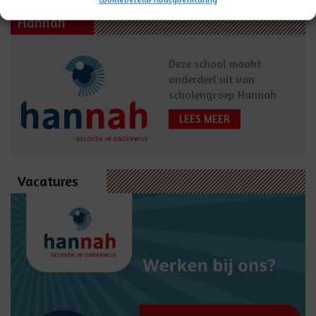
Hannah
Deze school maakt
onderdeel uit van
scholengroep Hannah
LEES MEER
Vacatures