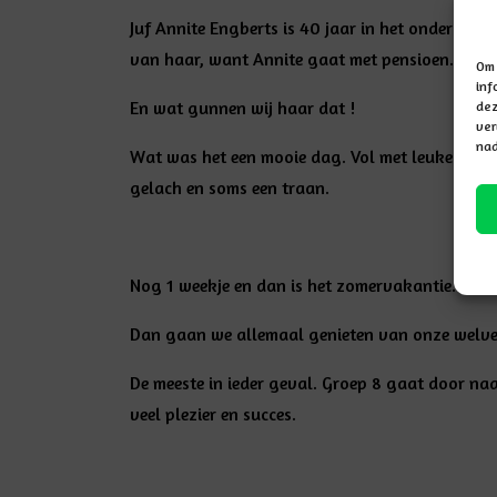
Juf Annite Engberts is 40 jaar in het onderwijs!
van haar, want Annite gaat met pensioen.
Om 
inf
En wat gunnen wij haar dat !
dez
ver
nad
Wat was het een mooie dag. Vol met leuke works
gelach en soms een traan.
Nog 1 weekje en dan is het zomervakantie.
Dan gaan we allemaal genieten van onze welverd
De meeste in ieder geval. Groep 8 gaat door na
veel plezier en succes.