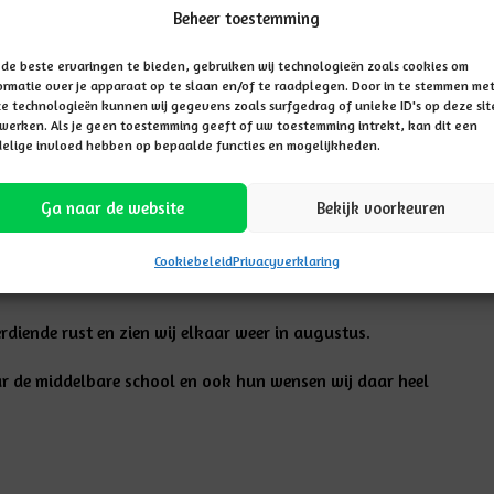
Beheer toestemming
 Dit vierde wij met de kinderen. Ook namen wij afscheid
de beste ervaringen te bieden, gebruiken wij technologieën zoals cookies om
ormatie over je apparaat op te slaan en/of te raadplegen. Door in te stemmen me
e technologieën kunnen wij gegevens zoals surfgedrag of unieke ID's op deze sit
werken. Als je geen toestemming geeft of uw toestemming intrekt, kan dit een
elige invloed hebben op bepaalde functies en mogelijkheden.
hops, lekker eten en drinken, mooie kadootjes, veel
Ga naar de website
Bekijk voorkeuren
Cookiebeleid
Privacyverklaring
iende rust en zien wij elkaar weer in augustus.
ar de middelbare school en ook hun wensen wij daar heel