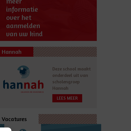
meer
informatie
over het
aanmelden
van uw kind
Hannah
Deze school maakt
onderdeel uit van
scholengroep
Hannah
LEES MEER
Vacatures