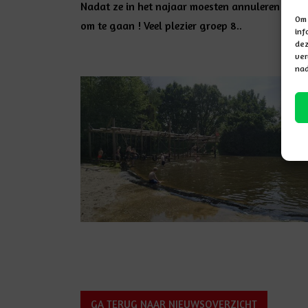
Nadat ze in het najaar moesten annuleren door 
Om 
om te gaan ! Veel plezier groep 8..
inf
dez
ver
nad
GA TERUG NAAR NIEUWSOVERZICHT