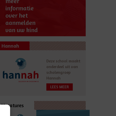
meer
informatie
over het
aanmelden
van uw kind
Hannah
Deze school maakt
onderdeel uit van
scholengroep
Hannah
LEES MEER
Vacatures